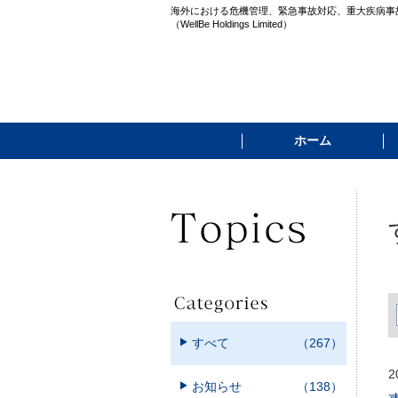
海外における危機管理、緊急事故対応、重大疾病事
（WellBe Holdings Limited）
ホーム
すべて
（267）
2
お知らせ
（138）