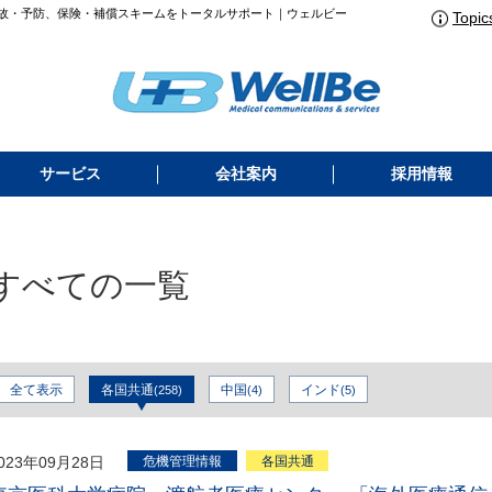
故・予防、保険・補償スキームをトータルサポート｜ウェルビー
Topic
サービス
会社案内
採用情報
すべての一覧
全て表示
各国共通
中国
インド
(258)
(4)
(5)
023年09月28日
危機管理情報
各国共通