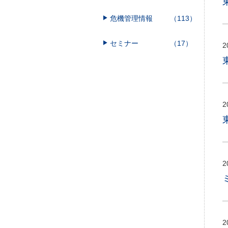
危機管理情報
（113）
セミナー
（17）
2
2
2
2