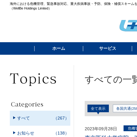
海外における危機管理、緊急事故対応、重大疾病事故・予防、保険・補償スキーム
（WellBe Holdings Limited）
ホーム
サービス
すべての一
全て表示
各国共通
(25
すべて
（267）
2023年09月28日
危機
お知らせ
（138）