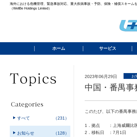
海外における危機管理、緊急事故対応、重大疾病事故・予防、保険・補償スキーム
（WellBe Holdings Limited）
ホーム
サービス
2023年06月29日
お
中国・番禺事
このたび、以下の番禺事務
すべて
（231）
1．拠点 ：上海威爾比医
2．移転日 ：7月1日
お知らせ
（128）