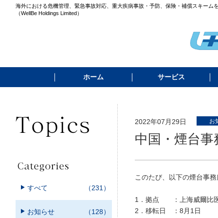
海外における危機管理、緊急事故対応、重大疾病事故・予防、保険・補償スキーム
（WellBe Holdings Limited）
ホーム
サービス
2022年07月29日
お
中国・煙台事
このたび、以下の煙台事務
すべて
（231）
1．拠点 ：上海威爾比医
2．移転日 ：8月1日
お知らせ
（128）