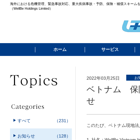
海外における危機管理、緊急事故対応、重大疾病事故・予防、保険・補償スキーム
（WellBe Holdings Limited）
ホーム
サービス
2022年03月25日
お
ベトナム 保険仲
せ
すべて
（231）
このたび、ベトナム現地法
お知らせ
（128）
1. 社名：WellBe Vietnam In