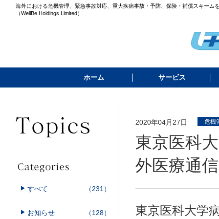
海外における危機管理、緊急事故対応、重大疾病事故・予防、保険・補償スキーム
（WellBe Holdings Limited）
ホーム
サービス
2020年04月27日
危機
東京医科大
外医療通信
すべて
（231）
東京医科大学
お知らせ
（128）