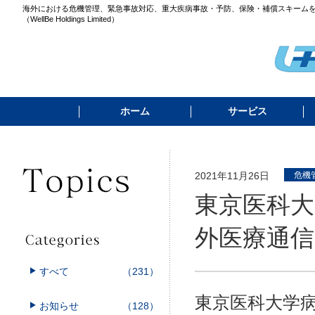
海外における危機管理、緊急事故対応、重大疾病事故・予防、保険・補償スキーム
（WellBe Holdings Limited）
ホーム
サービス
2021年11月26日
危機
東京医科大
外医療通信 
すべて
（231）
東京医科大学
お知らせ
（128）